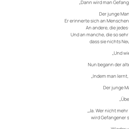
„Dann wird man Gefange
Der junge Man
Er erinnerte sich an Menschen
An andere, die jede
Und an manche, die so sehr
dass sie nichts N
„Und wie
Nun begann der alte
„Indem man lernt, 
Der junge Ma
„Übe
„Ja. Wer nicht mehr
wird Gefangener s