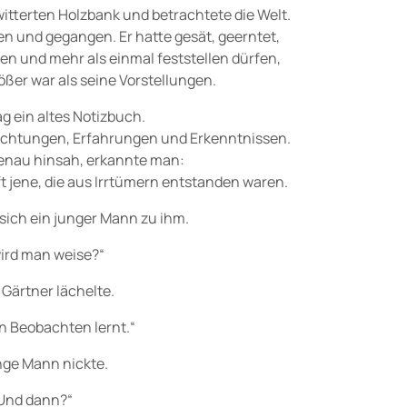
rwitterten Holzbank und betrachtete die Welt.
 und gegangen. Er hatte gesät, geerntet,
en und mehr als einmal feststellen dürfen,
rößer war als seine Vorstellungen.
g ein altes Notizbuch.
bachtungen, Erfahrungen und Erkenntnissen.
nau hinsah, erkannte man:
ft jene, die aus Irrtümern entstanden waren.
 sich ein junger Mann zu ihm.
ird man weise?“
 Gärtner lächelte.
 Beobachten lernt.“
nge Mann nickte.
Und dann?“