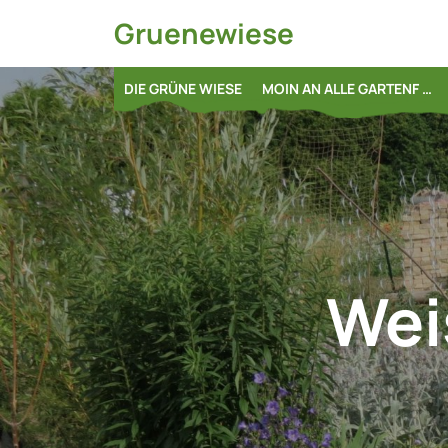
Skip
Gruenewiese
to
content
DIE GRÜNE WIESE
MOIN AN ALLE GARTENF …
Wei