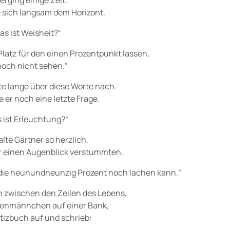
erging einige Zeit.
 sich langsam dem Horizont.
as ist Weisheit?“
 Platz für den einen Prozentpunkt lassen,
noch nicht sehen.“
e lange über diese Worte nach.
e er noch eine letzte Frage.
 ist Erleuchtung?“
alte Gärtner so herzlich,
für einen Augenblick verstummten.
 die neunundneunzig Prozent noch lachen kann.“
 zwischen den Zeilen des Lebens,
rtenmännchen auf einer Bank,
otizbuch auf und schrieb: