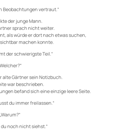
n Beobachtungen vertraut.“
kte der junge Mann.
rtner sprach nicht weiter.
ont, als würde er dort nach etwas suchen,
t sichtbar machen konnte.
t der schwierigste Teil.“
„Welcher?“
 alte Gärtner sein Notizbuch.
eite war beschrieben.
ngen befand sich eine einzige leere Seite.
usst du immer freilassen.“
„Warum?“
 du noch nicht siehst.“