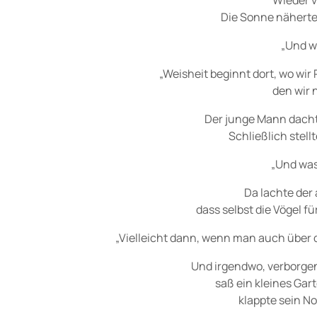
Wieder v
Die Sonne näherte
„Und w
„Weisheit beginnt dort, wo wir
den wir 
Der junge Mann dacht
Schließlich stellt
„Und was
Da lachte der 
dass selbst die Vögel 
„Vielleicht dann, wenn man auch über
Und irgendwo, verborgen
saß ein kleines Ga
klappte sein N