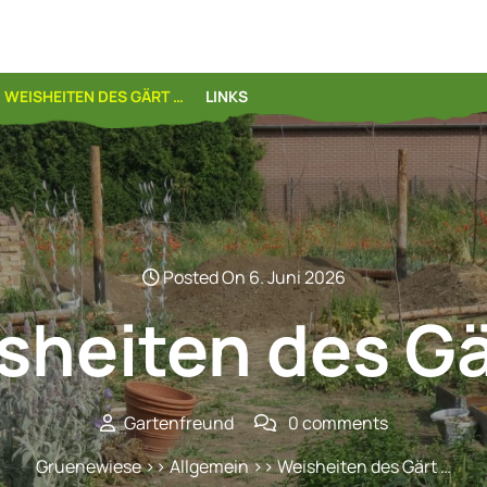
WEISHEITEN DES GÄRT …
LINKS
Posted On 6. Juni 2026
sheiten des Gä
Gartenfreund
0 comments
Gruenewiese
>>
Allgemein
>> Weisheiten des Gärt …