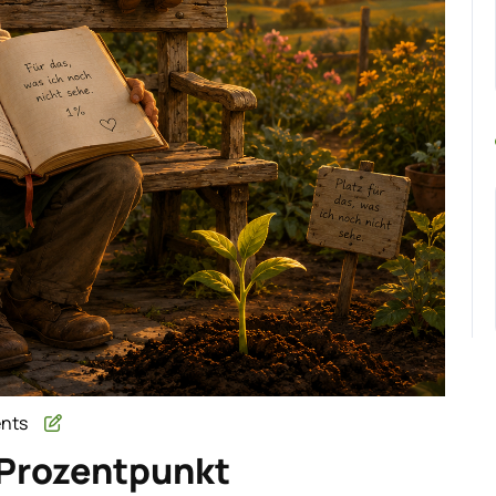
nts
d
 Prozentpunkt