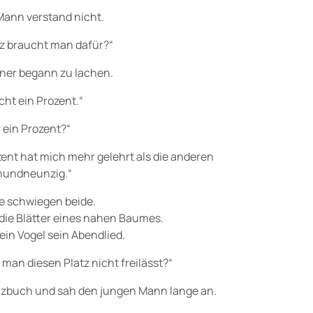
Mann verstand nicht.
atz braucht man dafür?“
tner begann zu lachen.
icht ein Prozent.“
 ein Prozent?“
zent hat mich mehr gelehrt als die anderen
undneunzig.“
e schwiegen beide.
 die Blätter eines nahen Baumes.
ein Vogel sein Abendlied.
man diesen Platz nicht freilässt?“
tizbuch und sah den jungen Mann lange an.